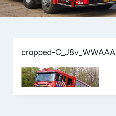
cropped-C_J8v_WWAAA5