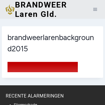
BRANDWEER
Doorgaan
naar
Laren Gld.
inhoud
brandweerlarenbackgroun
d2015
RECENTE ALARMERINGEN
Stormschade