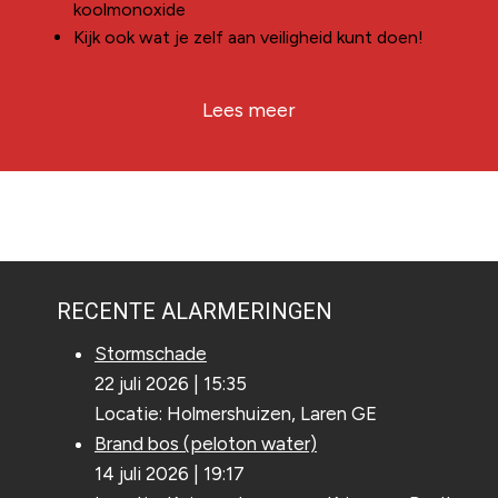
koolmonoxide
Kijk ook wat je zelf aan veiligheid kunt doen!
Lees meer
RECENTE ALARMERINGEN
Stormschade
22 juli 2026
|
15:35
Locatie: Holmershuizen, Laren GE
Brand bos (peloton water)
14 juli 2026
|
19:17