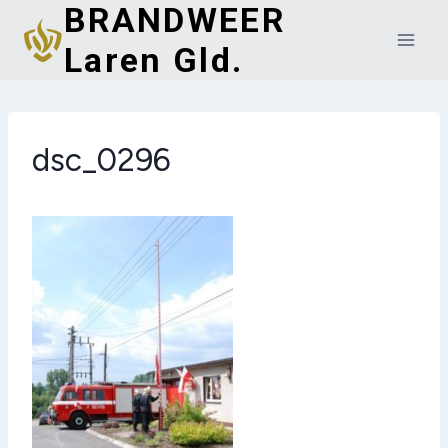
BRANDWEER
Doorgaan
naar
Laren Gld.
inhoud
dsc_0296