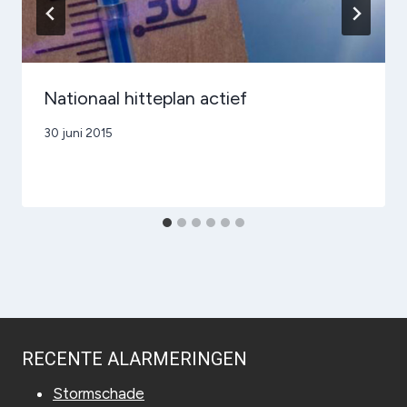
Nationaal hitteplan actief
Door
30 juni 2015
admin
RECENTE ALARMERINGEN
Stormschade