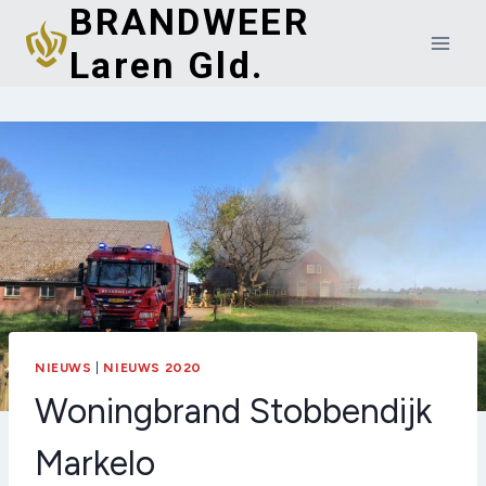
BRANDWEER
Doorgaan
naar
Laren Gld.
inhoud
NIEUWS
|
NIEUWS 2020
Woningbrand Stobbendijk
Markelo