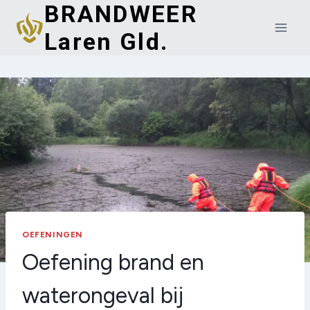
BRANDWEER
Doorgaan
naar
Laren Gld.
inhoud
OEFENINGEN
Oefening brand en
waterongeval bij