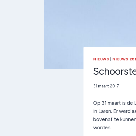
NIEUWS
|
NIEUWS 20
Schoorst
Door
31 maart 2017
admin
Op 31 maart is de
in Laren. Er werd
bovenaf te kunnen
worden.