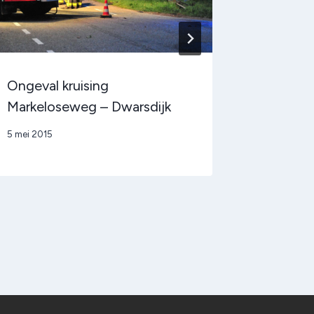
Ongeval kruising
En als h
Markeloseweg – Dwarsdijk
Door
15 januari 
admin
Door
5 mei 2015
admin