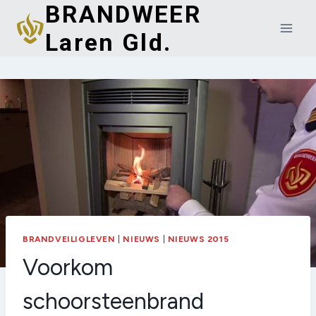
BRANDWEER
Doorgaan
naar
Laren Gld.
inhoud
BRANDVEILIGLEVEN
|
NIEUWS
|
NIEUWS 2015
Voorkom
schoorsteenbrand