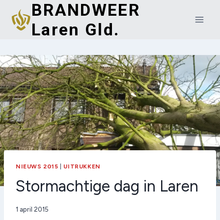
BRANDWEER
Doorgaan
naar
Laren Gld.
inhoud
NIEUWS 2015
|
UITRUKKEN
Stormachtige dag in Laren
Door
1 april 2015
admin