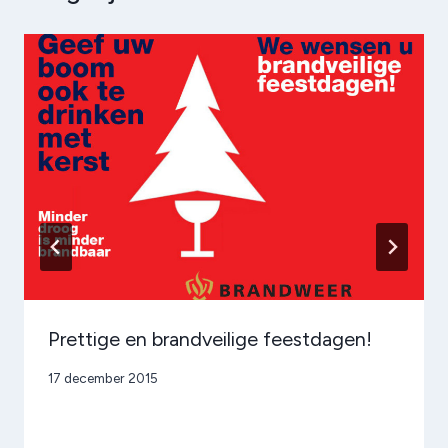
Prettige en brandveilige feestdagen!
Door
17 december 2015
admin