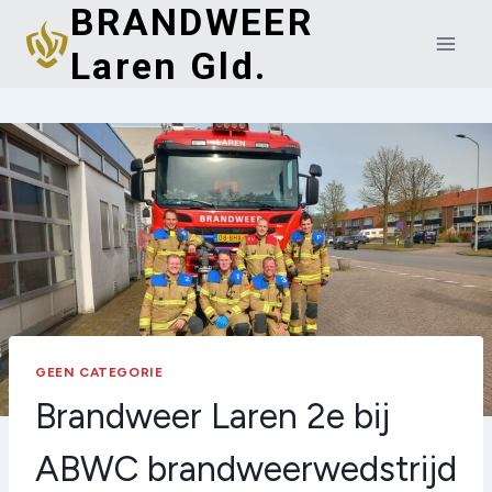
BRANDWEER
Doorgaan
naar
Laren Gld.
inhoud
GEEN CATEGORIE
Brandweer Laren 2e bij
ABWC brandweerwedstrijd