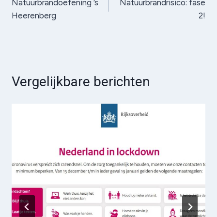
Natuurbrandoefening ’s
Natuurbrandrisico: fase
navigatie
Heerenberg
2!
Vergelijkbare berichten