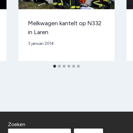
Melkwagen kantelt op N332
in Laren
Door
3 januari 2014
admin
Zoeken