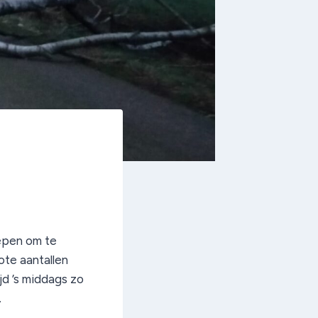
oepen om te
ote aantallen
jd ’s middags zo
.