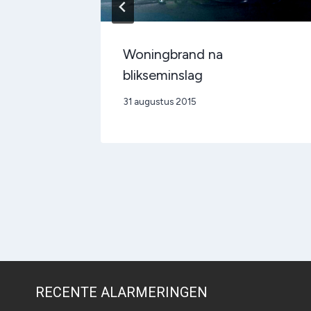
alige
Woningbrand na
blikseminslag
Door
31 augustus 2015
admin
RECENTE ALARMERINGEN