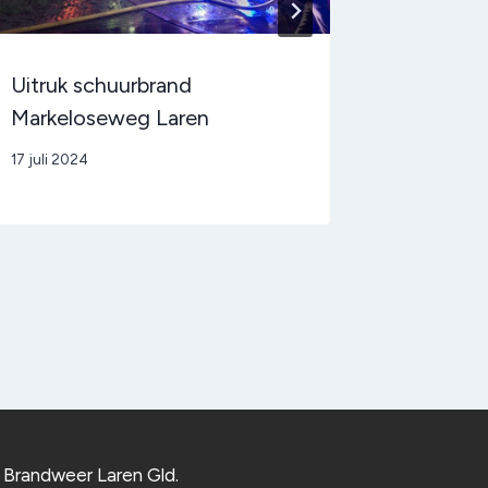
Uitruk schuurbrand
Ongeva
Markeloseweg Laren
Door
25 mei 2016
admin
Door
17 juli 2024
admin
Brandweer Laren Gld.