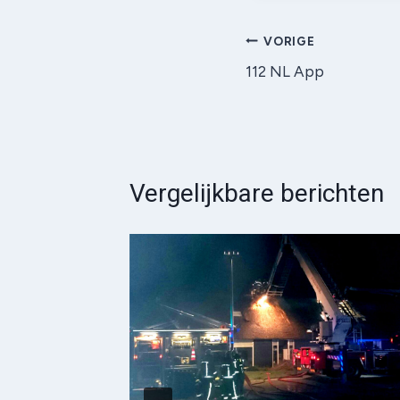
Bericht
VORIGE
112 NL App
navigatie
Vergelijkbare berichten