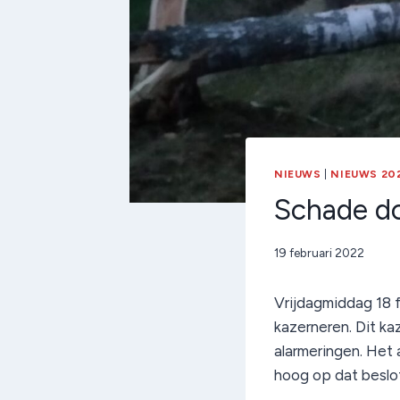
NIEUWS
|
NIEUWS 20
Schade do
Door
19 februari 2022
admin
Vrijdagmiddag 18 
kazerneren. Dit ka
alarmeringen. Het 
hoog op dat beslo