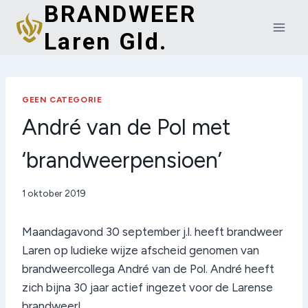
BRANDWEER
Doorgaan
naar
Laren Gld.
inhoud
GEEN CATEGORIE
André van de Pol met
‘brandweerpensioen’
Door
1 oktober 2019
admin
Maandagavond 30 september j.l. heeft brandweer
Laren op ludieke wijze afscheid genomen van
brandweercollega André van de Pol. André heeft
zich bijna 30 jaar actief ingezet voor de Larense
brandweer!