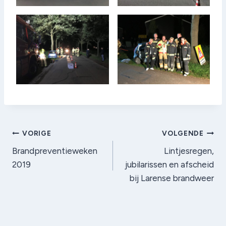
Bericht
VORIGE
VOLGENDE
Brandpreventieweken
Lintjesregen,
navigatie
2019
jubilarissen en afscheid
bij Larense brandweer